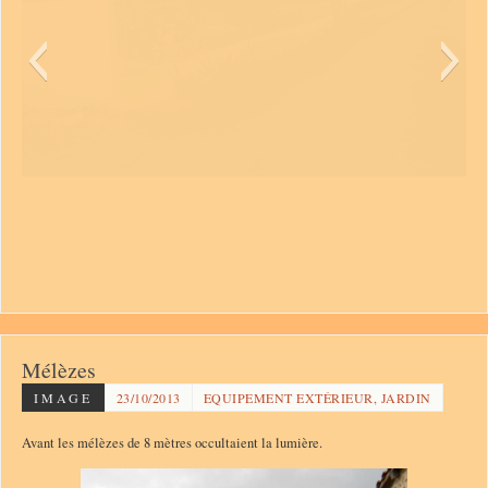
Mélèzes
IMAGE
23/10/2013
EQUIPEMENT EXTÉRIEUR, JARDIN
Avant les mélèzes de 8 mètres occultaient la lumière.