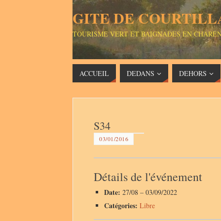
GITE DE COURTILL
TOURISME VERT ET BAIGNADES EN CHARE
ACCUEIL
DEDANS
DEHORS
S34
03/01/2016
Détails de l'événement
Date:
27/08
–
03/09/2022
Catégories:
Libre