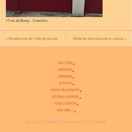
15 rue du Bourg – Courtillas
«
Désinfection de l’abri de piscine
Début de rénovation de la cuisine
»
ACCUEIL
DEDANS
DEHORS
AUTOUR
INFOS PRATIQUES
STUDIO-ANNEXE
AVIS CLIENTS
ENCORE +
Siret 53477172000016 - Convention ANCV N° 338608