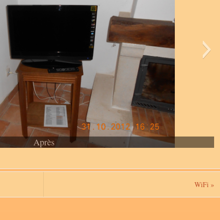
Après
WiFi
»