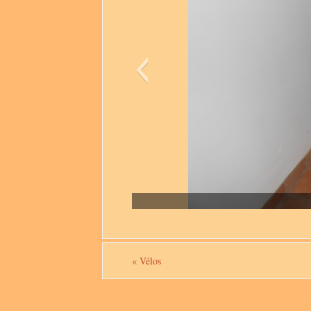
«
Vélos